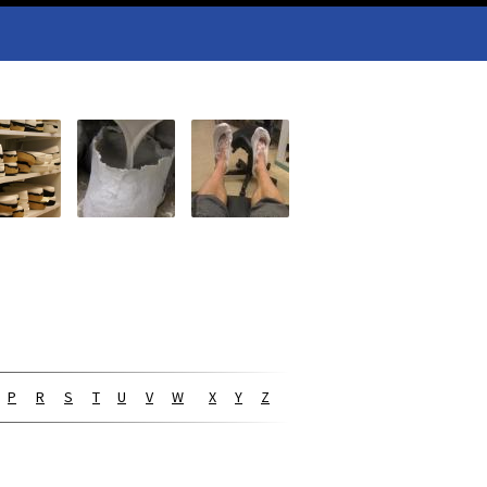
P
R
S
T
U
V
W
X
Y
Z