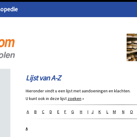
hopedie
Lijst van A-Z
Hieronder vindt u een lijst met aandoeningen en klachten.
U kunt ook in deze lijst
zoeken
»
A
B
C
D
E
F
G
H
I
J
K
L
M
N
O
A