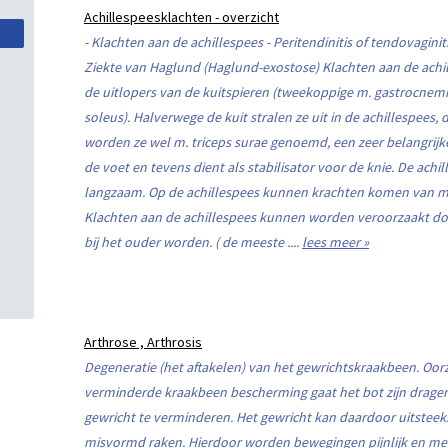
Achillespeesklachten - overzicht
- Klachten aan de achillespees - Peritendinitis of tendovaginit
Ziekte van Haglund (Haglund-exostose) Klachten aan de ach
de uitlopers van de kuitspieren (tweekoppige m. gastrocnemiu
soleus). Halverwege de kuit stralen ze uit in de achillespees,
worden ze wel m. triceps surae genoemd, een zeer belangrijke 
de voet en tevens dient als stabilisator voor de knie. De ach
langzaam. Op de achillespees kunnen krachten komen van me
Klachten aan de achillespees kunnen worden veroorzaakt do
bij het ouder worden. ( de meeste ....
lees meer »
Arthrose , Arthrosis
Degeneratie (het aftakelen) van het gewrichtskraakbeen. Oorz
verminderde kraakbeen bescherming gaat het bot zijn drage
gewricht te verminderen. Het gewricht kan daardoor uitsteek
misvormd raken. Hierdoor worden bewegingen pijnlijk en men 