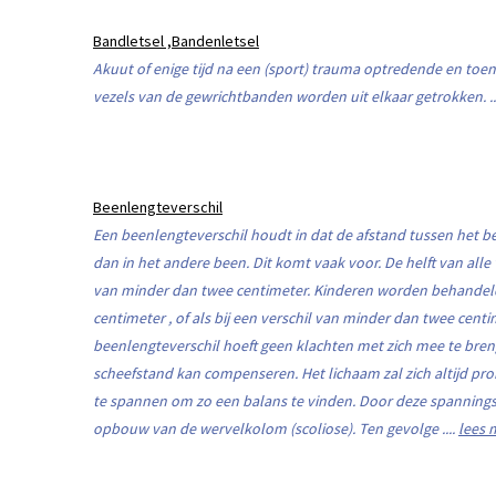
Bandletsel ,Bandenletsel
Akuut of enige tijd na een (sport) trauma optredende en toe
vezels van de gewrichtbanden worden uit elkaar getrokken. ..
Beenlengteverschil
Een beenlengteverschil houdt in dat de afstand tussen het be
dan in het andere been. Dit komt vaak voor. De helft van all
van minder dan twee centimeter. Kinderen worden behandeld 
centimeter , of als bij een verschil van minder dan twee cent
beenlengteverschil hoeft geen klachten met zich mee te bre
scheefstand kan compenseren. Het lichaam zal zich altijd pr
te spannen om zo een balans te vinden. Door deze spannings
opbouw van de wervelkolom (scoliose). Ten gevolge ....
lees 