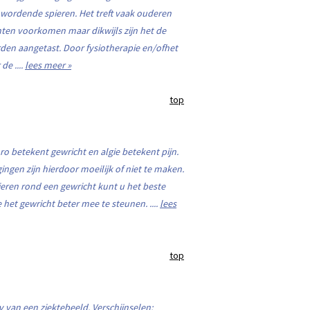
 wordende spieren. Het treft vaak ouderen
chten voorkomen maar dikwijls zijn het de
rden aangetast. Door fysiotherapie en/ofhet
e ....
lees meer »
top
ro betekent gewricht en algie betekent pijn.
gingen zijn hierdoor moeilijk of niet te maken.
pieren rond een gewricht kunt u het beste
et gewricht beter mee te steunen. ....
lees
top
v van een ziektebeeld. Verschijnselen: