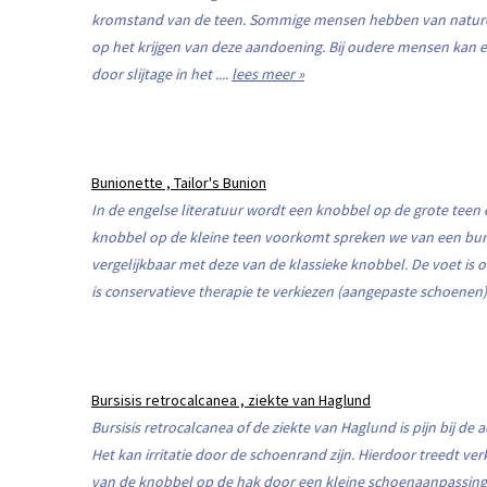
kromstand van de teen. Sommige mensen hebben van nature
op het krijgen van deze aandoening. Bij oudere mensen kan 
door slijtage in het ....
lees meer »
Bunionette , Tailor's Bunion
In de engelse literatuur wordt een knobbel op de grote te
knobbel op de kleine teen voorkomt spreken we van een bunio
vergelijkbaar met deze van de klassieke knobbel. De voet is o
is conservatieve therapie te verkiezen (aangepaste schoenen). 
Bursisis retrocalcanea , ziekte van Haglund
Bursisis retrocalcanea of de ziekte van Haglund is pijn bij de 
Het kan irritatie door de schoenrand zijn. Hierdoor treedt ve
van de knobbel op de hak door een kleine schoenaanpassing k