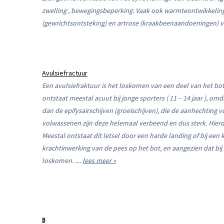
zwelling , bewegingsbeperking. Vaak ook warmteontwikkeling 
(gewrichtsontsteking) en artrose (kraakbeenaandoeningen) val
Avulsiefractuur
Een avulsiefraktuur is het loskomen van een deel van het bo
ontstaat meestal acuut bij jonge sporters ( 11 – 14 jaar ), om
dan de epifysairschijven (groeischijven), die de aanhechting 
volwassenen zijn deze helemaal verbeend en dus sterk. Hierd
Meestal ontstaat dit letsel door een harde landing of bij een k
krachtinwerking van de pees op het bot, en aangezien dat bij
loskomen. ....
lees meer »
B