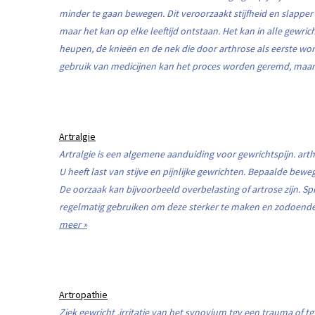
minder te gaan bewegen. Dit veroorzaakt stijfheid en slapper
maar het kan op elke leeftijd ontstaan. Het kan in alle gewri
heupen, de knieën en de nek die door arthrose als eerste wo
gebruik van medicijnen kan het proces worden geremd, maar d
Artralgie
Artralgie is een algemene aanduiding voor gewrichtspijn. arth
U heeft last van stijve en pijnlijke gewrichten. Bepaalde bewe
De oorzaak kan bijvoorbeeld overbelasting of artrose zijn. S
regelmatig gebruiken om deze sterker te maken en zodoende h
meer »
Artropathie
Ziek gewricht ,irritatie van het synovium tgv een trauma of tg