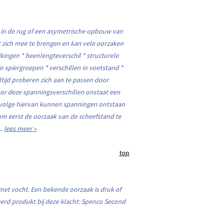
g in de rug of een asymetrische opbouw van
 zich mee te brengen en kan vele oorzaken
kingen * beenlengteverschil * structurele
in spiergroepen * verschillen in voetstand *
ltijd proberen zich aan te passen door
or deze spanningsverschillen onstaat een
evolge hiervan kunnen spanningen ontstaan
om eerst de oorzaak van de scheefstand te
..
lees meer »
top
 met vocht. Een bekende oorzaak is druk of
erd produkt bij deze klacht: Spenco Second