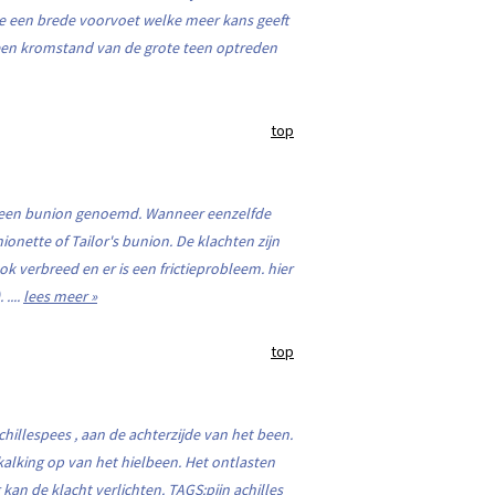
 een brede voorvoet welke meer kans geeft
een kromstand van de grote teen optreden
top
en een bunion genoemd. Wanneer eenzelfde
nette of Tailor's bunion. De klachten zijn
ok verbreed en er is een frictieprobleem. hier
....
lees meer »
top
achillespees , aan de achterzijde van het been.
rkalking op van het hielbeen. Het ontlasten
an de klacht verlichten. TAGS:pijn achilles