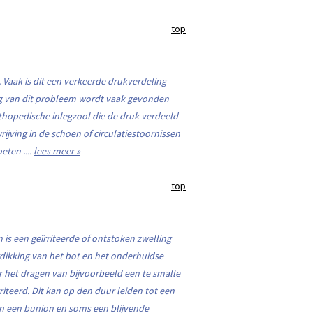
top
Vaak is dit een verkeerde drukverdeling
ing van dit probleem wordt vaak gevonden
hopedische inlegzool die de druk verdeeld
jving in de schoen of circulatiestoornissen
ten ....
lees meer »
top
 is een geïrriteerde of ontstoken zwelling
rdikking van het bot en het onderhuidse
r het dragen van bijvoorbeeld een te smalle
riteerd. Dit kan op den duur leiden tot een
an een bunion en soms een blijvende