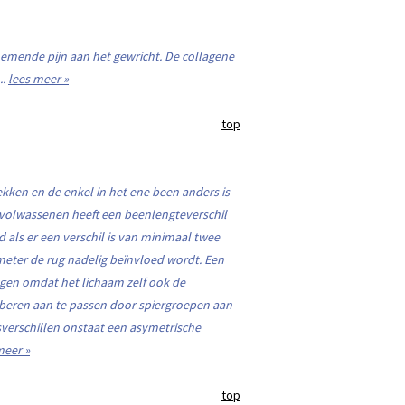
nemende pijn aan het gewricht. De collagene
..
lees meer »
top
kken en de enkel in het ene been anders is
e volwassenen heeft een beenlengteverschil
als er een verschil is van minimaal twee
imeter de rug nadelig beïnvloed wordt. Een
ngen omdat het lichaam zelf ook de
oberen aan te passen door spiergroepen aan
verschillen onstaat een asymetrische
meer »
top