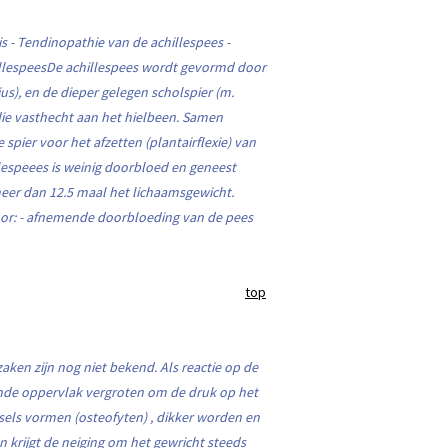
is - Tendinopathie van de achillespees -
illespeesDe achillespees wordt gevormd door
s), en de dieper gelegen scholspier (m.
 die vasthecht aan het hielbeen. Samen
spier voor het afzetten (plantairflexie) van
illespeees is weinig doorbloed en geneest
er dan 12.5 maal het lichaamsgewicht.
or: - afnemende doorbloeding van de pees
top
aken zijn nog niet bekend. Als reactie op de
nde oppervlak vergroten om de druk op het
sels vormen (osteofyten) , dikker worden en
krijgt de neiging om het gewricht steeds