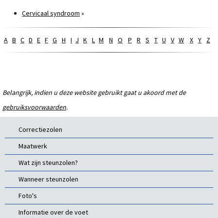
Cervicaal syndroom
»
A
B
C
D
E
F
G
H
I
J
K
L
M
N
O
P
R
S
T
U
V
W
X
Y
Z
Belangrijk, indien u deze website gebruikt gaat u akoord met de
gebruiksvoorwaarden
.
Correctiezolen
Maatwerk
Wat zijn steunzolen?
Wanneer steunzolen
Foto's
Informatie over de voet