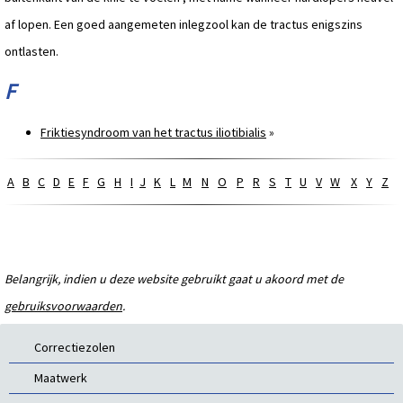
af lopen. Een goed aangemeten inlegzool kan de tractus enigszins
ontlasten.
F
Friktiesyndroom van het tractus iliotibialis
»
A
B
C
D
E
F
G
H
I
J
K
L
M
N
O
P
R
S
T
U
V
W
X
Y
Z
Belangrijk, indien u deze website gebruikt gaat u akoord met de
gebruiksvoorwaarden
.
Correctiezolen
Maatwerk