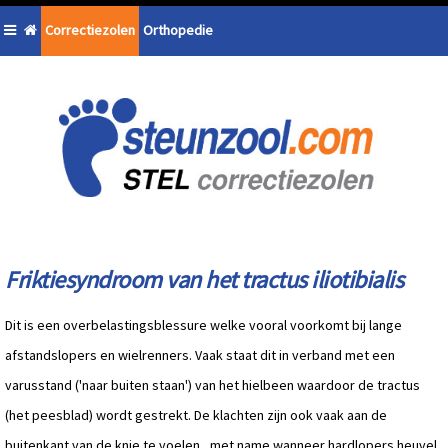
Correctiezolen
Orthopedie
Friktiesyndroom van het tractus iliotibialis
Dit is een overbelastingsblessure welke vooral voorkomt bij lange
afstandslopers en wielrenners. Vaak staat dit in verband met een
varusstand ('naar buiten staan') van het hielbeen waardoor de tractus
(het peesblad) wordt gestrekt. De klachten zijn ook vaak aan de
buitenkant van de knie te voelen , met name wanneer hardlopers heuvel