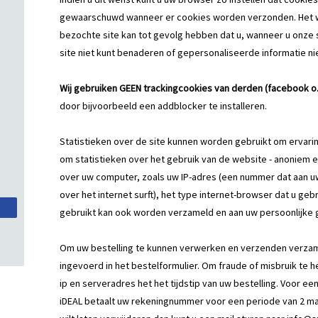
gewaarschuwd wanneer er cookies worden verzonden. Het w
bezochte site kan tot gevolg hebben dat u, wanneer u onze
site niet kunt benaderen of gepersonaliseerde informatie ni
Wij gebruiken GEEN trackingcookies van derden (facebook o.i
door bijvoorbeeld een addblocker te installeren.
Statistieken over de site kunnen worden gebruikt om ervari
om statistieken over het gebruik van de website - anoniem en 
over uw computer, zoals uw IP-adres (een nummer dat aan
over het internet surft), het type internet-browser dat u geb
gebruikt kan ook worden verzameld en aan uw persoonlijk
Om uw bestelling te kunnen verwerken en verzenden verza
ingevoerd in het bestelformulier. Om fraude of misbruik te 
ip en serveradres het het tijdstip van uw bestelling. Voor ee
iDEAL betaalt uw rekeningnummer voor een periode van 2 m