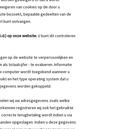
eigeren van cookies op de door u
 site bezoekt, bepaalde gedeelten van de
et kunt ontvangen.
.d.) op onze website.
U kunt dit controleren
ngen op de website te verpersoonlijken en
als totaalcijfer - te evalueren. Informatie
 uw computer wordt toegekend wanneer u
ruikt en het type operating system dat u
e gegevens worden gekoppeld.
melen wij uw adresgegevens zoals welke
herkennen registreren wij ook het gebruikte
n correcte terugbetaling wordt indien u via
aanden opgeslagen. Indien u deze gegevens